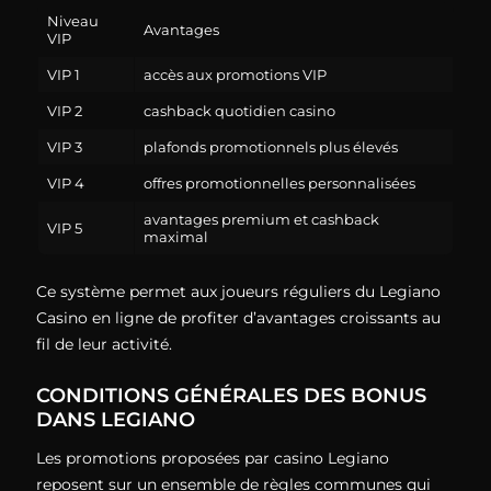
Niveau
Avantages
VIP
VIP 1
accès aux promotions VIP
VIP 2
cashback quotidien casino
VIP 3
plafonds promotionnels plus élevés
VIP 4
offres promotionnelles personnalisées
avantages premium et cashback
VIP 5
maximal
Ce système permet aux joueurs réguliers du Legiano
Casino en ligne de profiter d’avantages croissants au
fil de leur activité.
CONDITIONS GÉNÉRALES DES BONUS
DANS LEGIANO
Les promotions proposées par casino Legiano
reposent sur un ensemble de règles communes qui