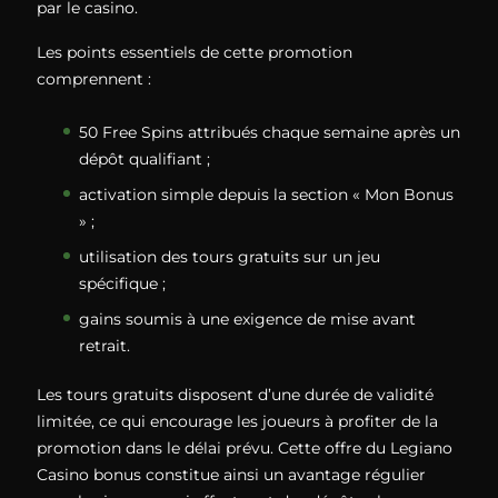
par le casino.
Les points essentiels de cette promotion
comprennent :
50 Free Spins attribués chaque semaine après un
dépôt qualifiant ;
activation simple depuis la section « Mon Bonus
» ;
utilisation des tours gratuits sur un jeu
spécifique ;
gains soumis à une exigence de mise avant
retrait.
Les tours gratuits disposent d’une durée de validité
limitée, ce qui encourage les joueurs à profiter de la
promotion dans le délai prévu. Cette offre du Legiano
Casino bonus constitue ainsi un avantage régulier