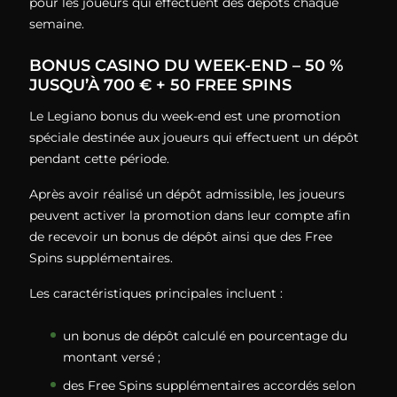
pour les joueurs qui effectuent des dépôts chaque
semaine.
BONUS CASINO DU WEEK-END – 50 %
JUSQU’À 700 € + 50 FREE SPINS
Le Legiano bonus du week-end est une promotion
spéciale destinée aux joueurs qui effectuent un dépôt
pendant cette période.
Après avoir réalisé un dépôt admissible, les joueurs
peuvent activer la promotion dans leur compte afin
de recevoir un bonus de dépôt ainsi que des Free
Spins supplémentaires.
Les caractéristiques principales incluent :
un bonus de dépôt calculé en pourcentage du
montant versé ;
des Free Spins supplémentaires accordés selon