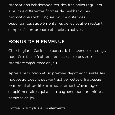
Programme VIP
promotions hebdomadaires, des free spins réguliers
ainsi que différentes formes de cashback. Ces
Conditions générales des bonus dans Legiano
promotions sont conçues pour ajouter des
opportunités supplémentaires de jeu tout en restant
simples à comprendre et faciles à activer.
BONUS DE BIENVENUE
Chez Legiano Casino, le bonus de bienvenue est conçu
pour être facile à obtenir et accessible dès votre
première expérience de jeu.
Après l’inscription et un premier dépôt admissible, les
nouveaux joueurs peuvent activer cette offre depuis
leur profil et profiter immédiatement d’avantages
supplémentaires qui accompagnent leurs premières
sessions de jeu.
L’offre inclut plusieurs éléments :