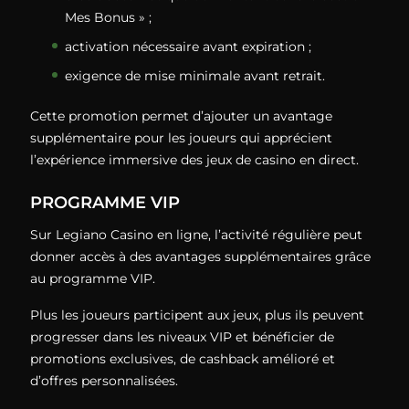
Mes Bonus » ;
activation nécessaire avant expiration ;
exigence de mise minimale avant retrait.
Cette promotion permet d’ajouter un avantage
supplémentaire pour les joueurs qui apprécient
l’expérience immersive des jeux de casino en direct.
PROGRAMME VIP
Sur Legiano Casino en ligne, l’activité régulière peut
donner accès à des avantages supplémentaires grâce
au programme VIP.
Plus les joueurs participent aux jeux, plus ils peuvent
progresser dans les niveaux VIP et bénéficier de
promotions exclusives, de cashback amélioré et
d’offres personnalisées.