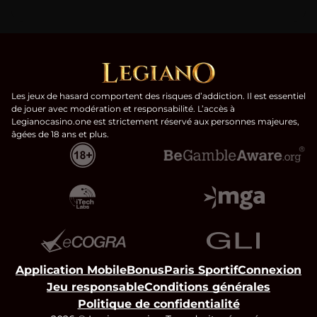
Les jeux de hasard comportent des risques d’addiction. Il est essentiel
de jouer avec modération et responsabilité. L’accès à
Legianocasino.one est strictement réservé aux personnes majeures,
âgées de 18 ans et plus.
Application Mobile
Bonus
Paris Sportif
Connexion
Jeu responsable
Conditions générales
Politique de confidentialité