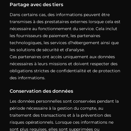
Partage avec des tiers
Dans certains cas, des informations peuvent être
transmises à des prestataires externes lorsque cela est
nécessaire au fonctionnement du service. Cela inclut
les fournisseurs de paiement, les partenaires
technologiques, les services d’hébergement ainsi que
les solutions de sécurité et d’analyse.
Ces partenaires ont accès uniquement aux données
nécessaires à leurs missions et doivent respecter des
obligations strictes de confidentialité et de protection
des informations.
Conservation des données
Les données personnelles sont conservées pendant la
période nécessaire à la gestion du compte, au
traitement des transactions et à la prévention des
risques opérationnels. Lorsque ces informations ne
sont plus requises, elles sont supprimées ou