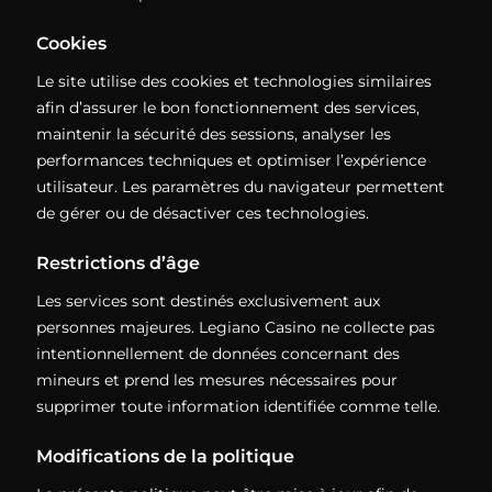
Cookies
Le site utilise des cookies et technologies similaires
afin d’assurer le bon fonctionnement des services,
maintenir la sécurité des sessions, analyser les
performances techniques et optimiser l’expérience
utilisateur. Les paramètres du navigateur permettent
de gérer ou de désactiver ces technologies.
Restrictions d’âge
Les services sont destinés exclusivement aux
personnes majeures. Legiano Casino ne collecte pas
intentionnellement de données concernant des
mineurs et prend les mesures nécessaires pour
supprimer toute information identifiée comme telle.
Modifications de la politique